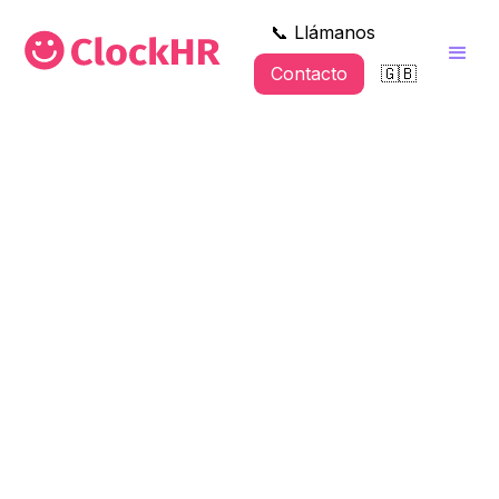
📞 Llámanos
Contacto
🇬🇧