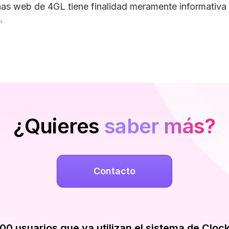
inas web de 4GL tiene finalidad meramente informativ
.
¿Quieres
saber más?
Contacto
00 usuarios que ya utilizan el sistema de Cloc