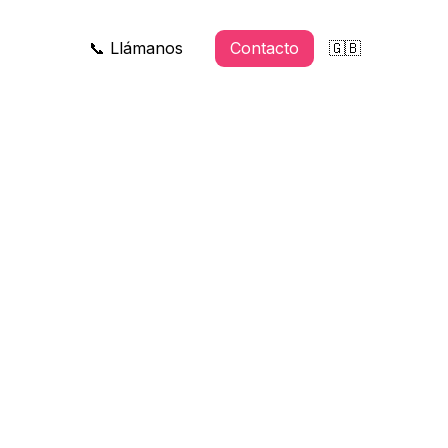
📞 Llámanos
Contacto
🇬🇧