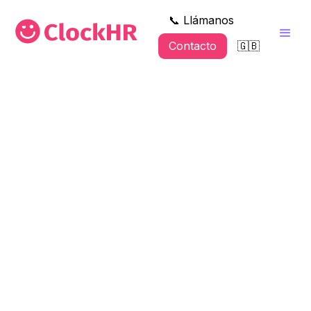
📞 Llámanos
Contacto
🇬🇧