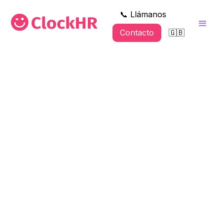
📞 Llámanos
Contacto
🇬🇧