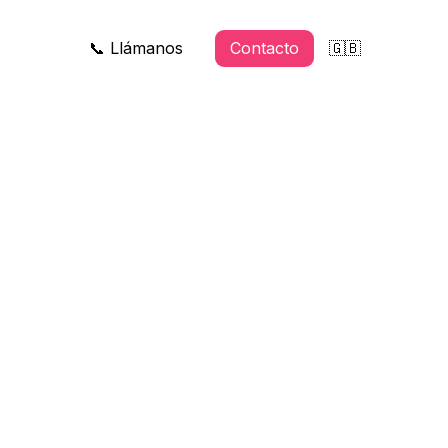
📞 Llámanos
Contacto
🇬🇧