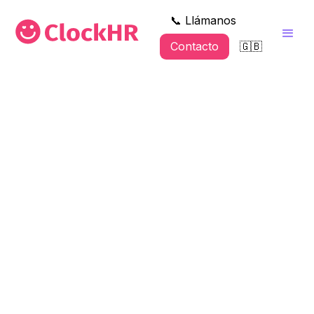
📞 Llámanos
Contacto
🇬🇧