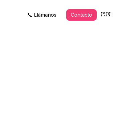
📞 Llámanos
Contacto
🇬🇧