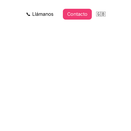
📞 Llámanos
Contacto
🇬🇧