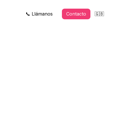
📞 Llámanos
Contacto
🇬🇧