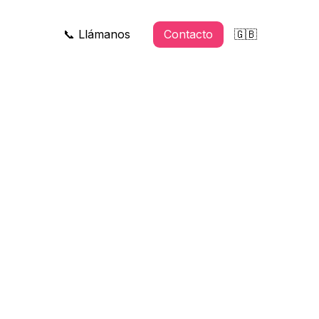
📞 Llámanos
Contacto
🇬🇧