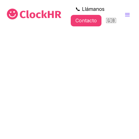
📞 Llámanos
Contacto
🇬🇧