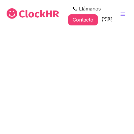
📞 Llámanos
Contacto
🇬🇧